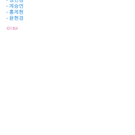
- 성민경
- 계승연
- 홍계현
- 윤현경
인턴
- 하윤
- 김현진
- 윤서정
- 이루니
- 김수현
- 이수진
- 김영서
- 손지수
- 강하은
© 2023 by HEAD OF THE CLASS. Proudly
created with
Wix.com
PR / T
123.456.7890
/ F
123.456.7899
/
info@mysite.com