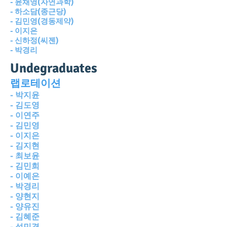
- 윤채영(자연과학)
- 하소담(종근당)
- 김민영(경동제약)
- 이지은
- 신하정(씨젠)
- 박경리
Undegrad
uates
랩로테이션
- 박지윤
- 김도영
- 이연주
- 김민영
- 이지은
- 김지현
- 최보윤
- 김민희
- 이예은
- 박경리
- 양현지
- 양유진
- 김혜준